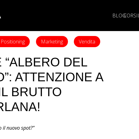
A
BLOG
CORSI
Positioning
Marketing
Vendita
 “ALBERO DEL
”: ATTENZIONE A
IL BRUTTO
RLANA!
o il nuovo spot?”