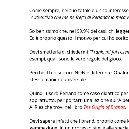
Come sempre, nel tuo totale e unico interesse,
inutile:
“Ma che me ne frega di Perlana? Io mica v
So benissimo che, nel 99,9% dei casi, chi legge
Ed è proprio questo il motivo per cui ho scel
Devi smetterla di chiedermi:
“Frank, mi fai l’ese
esempi, quali sono le vere regole del gioco.
Perché il tuo settore NON è differente. Qualun
stessa maniera universale.
Quindi, userò Perlana come caso didattico per 
soprattutto, per portarti una lezione sull’Al
Al Ries che trovi nel libro
The Origin of Brands
.
Devi sapere infatti che i brand, proprio come 
gemmazione, in un processo simile alla specia