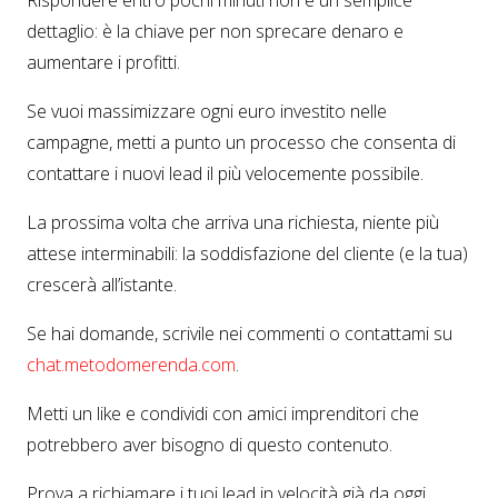
Rispondere entro pochi minuti non è un semplice
dettaglio: è la chiave per non sprecare denaro e
aumentare i profitti.
Se vuoi massimizzare ogni euro investito nelle
campagne, metti a punto un processo che consenta di
contattare i nuovi lead il più velocemente possibile.
La prossima volta che arriva una richiesta, niente più
attese interminabili: la soddisfazione del cliente (e la tua)
crescerà all’istante.
Se hai domande, scrivile nei commenti o contattami su
chat
.metodomerenda
.com
.
Metti un like e condividi con amici imprenditori che
potrebbero aver bisogno di questo contenuto.
Prova a richiamare i tuoi lead in velocità già da oggi