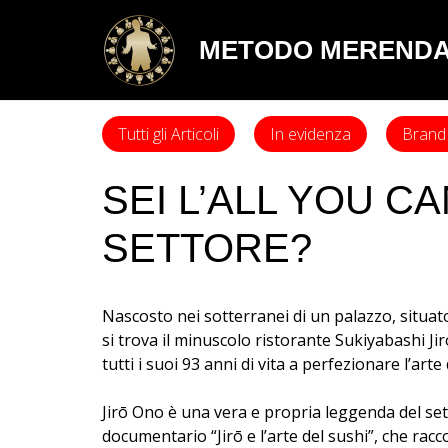
METODO MEREND
Tutti gli Articoli
In evidenza
Brand 
SEI L’ALL YOU C
SETTORE?
Nascosto nei sotterranei di un palazzo, situat
si trova il minuscolo ristorante Sukiyabashi Ji
tutti i suoi 93 anni di vita a perfezionare l’arte 
Jirō Ono è una vera e propria leggenda del se
documentario “Jirō e l’arte del sushi”, che rac