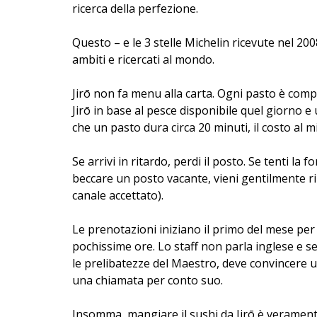
ricerca della perfezione.
Questo – e le 3 stelle Michelin ricevute nel 20
ambiti e ricercati al mondo.
Jirō non fa menu alla carta. Ogni pasto è com
Jirō in base al pesce disponibile quel giorno e
che un pasto dura circa 20 minuti, il costo al m
Se arrivi in ritardo, perdi il posto. Se tenti l
beccare un posto vacante, vieni gentilmente ri
canale accettato).
Le prenotazioni iniziano il primo del mese per 
pochissime ore. Lo staff non parla inglese e se
le prelibatezze del Maestro, deve convincere un
una chiamata per conto suo.
Insomma, mangiare il sushi da Jirō è verament