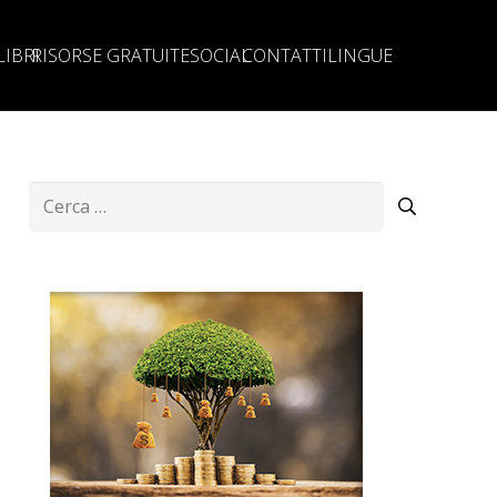
LIBRI
RISORSE GRATUITE
SOCIAL
CONTATTI
LINGUE
Ricerca
per: