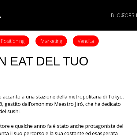
A
BLOG
CORSI
Positioning
Marketing
Vendita
AN EAT DEL TUO
o accanto a una stazione della metropolitana di Tokyo,
rō, gestito dall’omonimo Maestro Jirō, che ha dedicato
del sushi.
ttore e qualche anno fa è stato anche protagonista del
conta il suo percorso e la sua costante ed esasperata