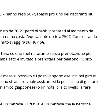
08 – hanno reso Sukiyabashi Jirō uno dei ristoranti più
posto da 20-21 pezzi di sushi preparati al momento da
 una cena costa l’equivalente di circa 250€. Considerando
inuto si aggira sui 10-15€.
a fortuna ed entri nel ristorante senza prenotazione per
mbalzato e invitato a prenotare per telefono (l’unico
il mese successivo e i posti vengono esauriti nel giro di
 uno straniero vuole assicurarsi la possibilità di gustare
 amico giapponese (o un hotel di alto livello) a fare
e un’impresa. Tuttavia, è un’impresa che le persone