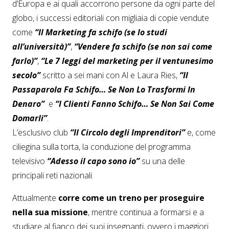
d’Europa e ai quali accorrono persone da ogni parte del
globo, i successi editoriali con migliaia di copie vendute
come
“Il Marketing fa schifo (se lo studi
all’università)”
,
“Vendere fa schifo (se non sai come
farlo)”
,
“Le 7 leggi del marketing per il ventunesimo
secolo”
scritto a sei mani con Al e Laura Ries,
“
Il
Passaparola Fa Schifo… Se Non Lo Trasformi In
Denaro”
e
“
I Clienti Fanno Schifo… Se Non Sai Come
Domarli”
.
L’esclusivo club
“Il Circolo degli Imprenditori”
e, come
ciliegina sulla torta, la conduzione del programma
televisivo
“Adesso il capo sono io”
su una delle
principali reti nazionali.
Attualmente
corre come un treno per proseguire
nella sua missione
, mentre continua a formarsi e a
studiare al fianco dei suoi insegnanti, ovvero i maggiori