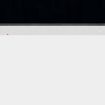
È USCITO
“IL
POSIZIONAMENTO”,
IL NUOVO
LIBRO DI FRANK MERENDA!
L’errore che fanno tutti? Concentrarsi sul
prodotto pensando che questo basti a vincere sul
mercato.
Certo, curare la qualità non è sbagliato. Ma non è
così che diventerai la scelta ovvia per i clienti che
vuoi attirare.