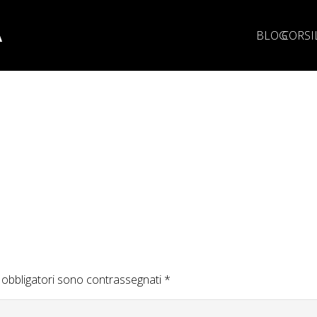
A
BLOG
CORSI
 obbligatori sono contrassegnati
*