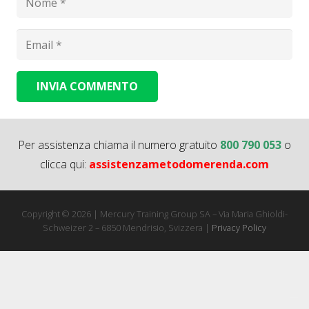
INVIA COMMENTO
Alternative:
Per assistenza chiama il numero gratuito
800 790 053
o
clicca qui:
assistenzametodomerenda.com
Copyright © 2026 | Mercury Training Group SA – Via Maria Ghioldi-
Schweizer 2 – 6850 Mendrisio, Svizzera |
Privacy Policy