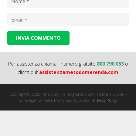
INVIA COMMENTO
Alternative:
Per assistenza chiama il numero gratuito
800 790 053
o
clicca qui:
assistenzametodomerenda.com
Copyright © 2026 | Mercury Training Group SA – Via Maria Ghioldi-
Schweizer 2 – 6850 Mendrisio, Svizzera |
Privacy Policy