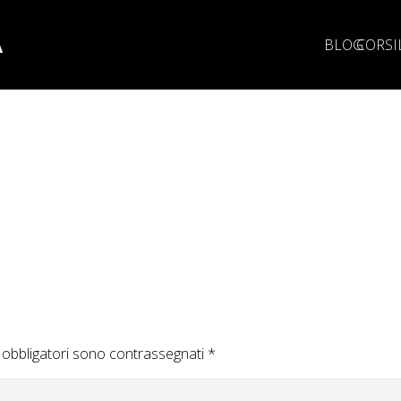
A
BLOG
CORSI
 obbligatori sono contrassegnati
*