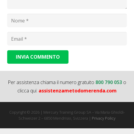
INVIA COMMENTO
Alternative:
Per assistenza chiama il numero gratuito
800 790 053
o
clicca qui:
assistenzametodomerenda.com
Copyright © 2026 | Mercury Training Group SA – Via Maria Ghioldi-
Schweizer 2 – 6850 Mendrisio, Svizzera |
Privacy Policy