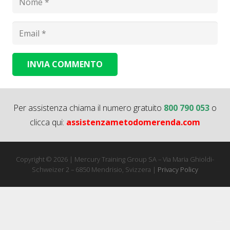
INVIA COMMENTO
Alternative:
Per assistenza chiama il numero gratuito
800 790 053
o
clicca qui:
assistenzametodomerenda.com
Copyright © 2026 | Mercury Training Group SA – Via Maria Ghioldi-
Schweizer 2 – 6850 Mendrisio, Svizzera |
Privacy Policy