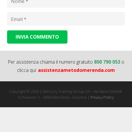
INVIA COMMENTO
Alternative:
Per assistenza chiama il numero gratuito
800 790 053
o
clicca qui:
assistenzametodomerenda.com
Copyright © 2026 | Mercury Training Group SA – Via Maria Ghioldi-
Schweizer 2 – 6850 Mendrisio, Svizzera |
Privacy Policy