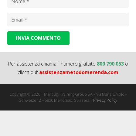
INVIA COMMENTO
Alternative:
Per assistenza chiama il numero gratuito
800 790 053
o
clicca qui:
assistenzametodomerenda.com
Copyright © 2026 | Mercury Training Group SA – Via Maria Ghioldi-
Schweizer 2 – 6850 Mendrisio, Svizzera |
Privacy Policy