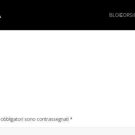
A
BLOG
CORSI
 obbligatori sono contrassegnati
*