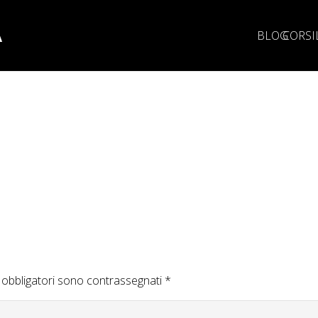
A
BLOG
CORSI
 obbligatori sono contrassegnati
*