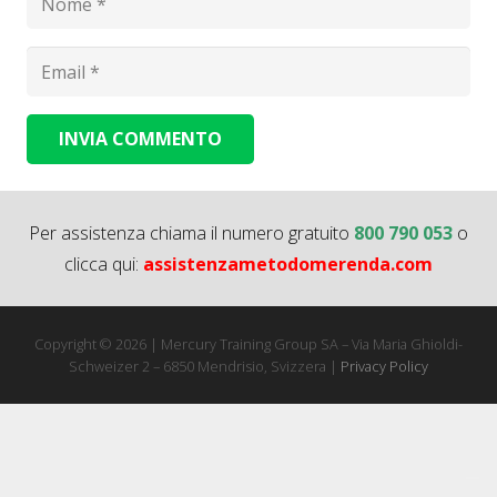
INVIA COMMENTO
Alternative:
Per assistenza chiama il numero gratuito
800 790 053
o
clicca qui:
assistenzametodomerenda.com
Copyright © 2026 | Mercury Training Group SA – Via Maria Ghioldi-
Schweizer 2 – 6850 Mendrisio, Svizzera |
Privacy Policy