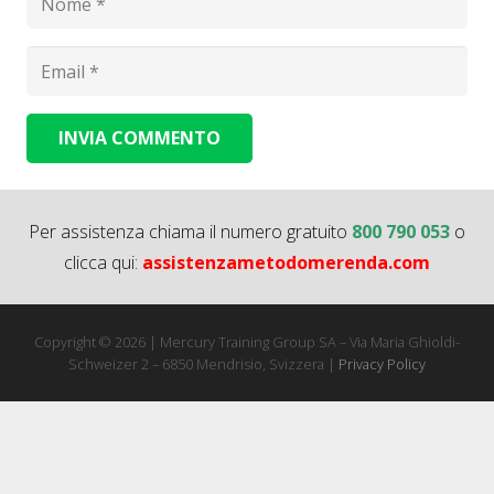
INVIA COMMENTO
Alternative:
Per assistenza chiama il numero gratuito
800 790 053
o
clicca qui:
assistenzametodomerenda.com
Copyright © 2026 | Mercury Training Group SA – Via Maria Ghioldi-
Schweizer 2 – 6850 Mendrisio, Svizzera |
Privacy Policy