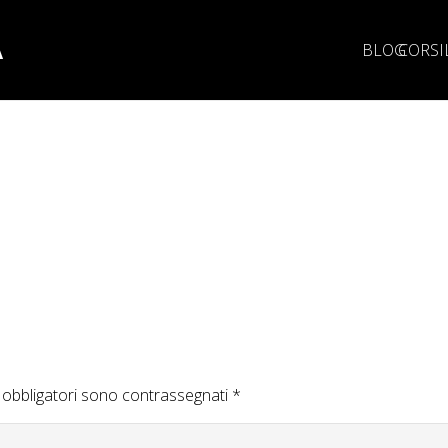
A
BLOG
CORSI
 obbligatori sono contrassegnati
*