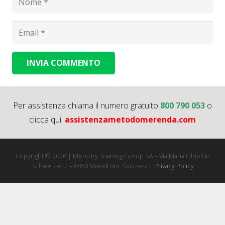
INVIA COMMENTO
Alternative:
Per assistenza chiama il numero gratuito
800 790 053
o
clicca qui:
assistenzametodomerenda.com
Copyright © 2026 | Mercury Training Group SA – Via Maria Ghioldi-
Schweizer 2 – 6850 Mendrisio, Svizzera |
Privacy Policy