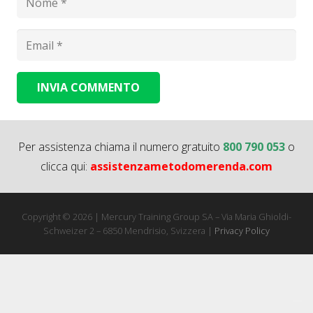
INVIA COMMENTO
Alternative:
Per assistenza chiama il numero gratuito
800 790 053
o
clicca qui:
assistenzametodomerenda.com
Copyright © 2026 | Mercury Training Group SA – Via Maria Ghioldi-
Schweizer 2 – 6850 Mendrisio, Svizzera |
Privacy Policy