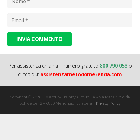
INVIA COMMENTO
Alternative:
Per assistenza chiama il numero gratuito
800 790 053
o
clicca qui:
assistenzametodomerenda.com
Copyright © 2026 | Mercury Training Group SA – Via Maria Ghioldi-
Schweizer 2 – 6850 Mendrisio, Svizzera |
Privacy Policy