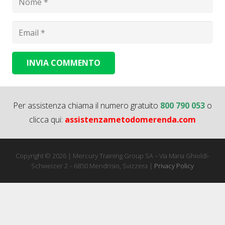
INVIA COMMENTO
Alternative:
Per assistenza chiama il numero gratuito
800 790 053
o
clicca qui:
assistenzametodomerenda.com
Copyright © 2026 | Mercury Training Group SA – Via Maria Ghioldi-
Schweizer 2 – 6850 Mendrisio, Svizzera |
Privacy Policy