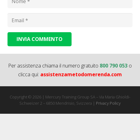
INVIA COMMENTO
Alternative:
Per assistenza chiama il numero gratuito
800 790 053
o
clicca qui:
assistenzametodomerenda.com
Copyright © 2026 | Mercury Training Group SA – Via Maria Ghioldi-
Schweizer 2 – 6850 Mendrisio, Svizzera |
Privacy Policy