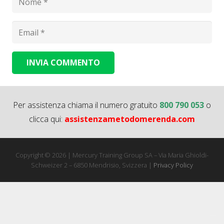
INVIA COMMENTO
Alternative:
Per assistenza chiama il numero gratuito
800 790 053
o
clicca qui:
assistenzametodomerenda.com
Copyright © 2026 | Mercury Training Group SA – Via Maria Ghioldi-
Schweizer 2 – 6850 Mendrisio, Svizzera |
Privacy Policy